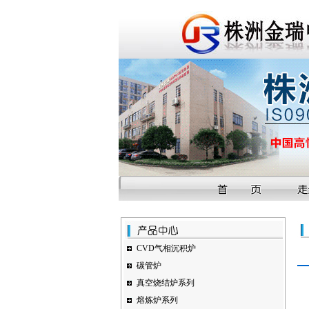
CVD气相沉积炉
碳管炉
真空烧结炉系列
熔炼炉系列