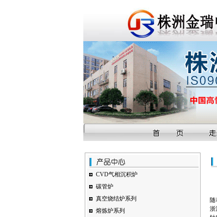
CVD气相沉积炉
碳管炉
真空烧结炉系列
随
浙
熔炼炉系列